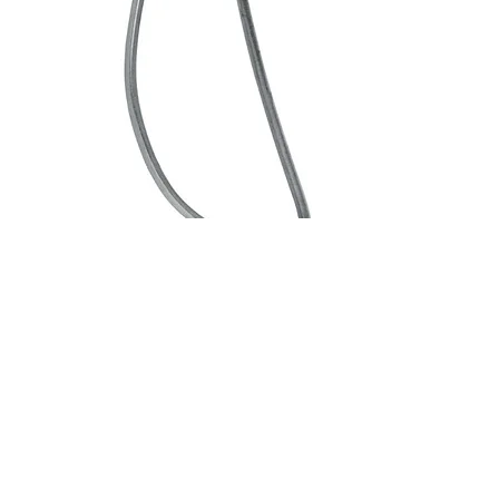
SKU: B03
RGM Stålmiretter -
B03
Pris
49,00 kr
Antall
*