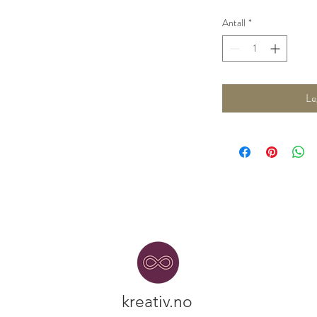
Antall
*
Le
kreativ.no