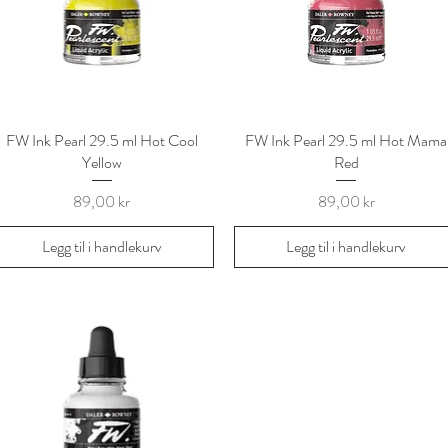
FW Ink Pearl 29.5 ml Hot Cool
Hurtigvisning
FW Ink Pearl 29.5 ml Hot Mama
Hurtigvisning
Yellow
Red
Pris
Pris
89,00 kr
89,00 kr
Legg til i handlekurv
Legg til i handlekurv