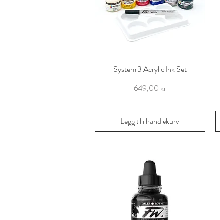
System 3 Acrylic Ink Set
Hurtigvisning
Pris
649,00 kr
Legg til i handlekurv