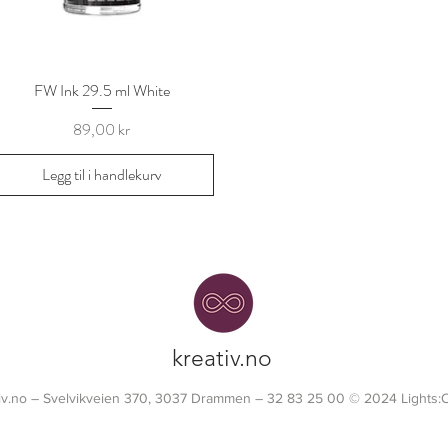
FW Ink 29.5 ml White
Hurtigvisning
Pris
89,00 kr
Legg til i handlekurv
kreativ.no
tiv.no – Svelvikveien 370, 3037 Drammen – 32 83 25 00 © 2024 Lights: