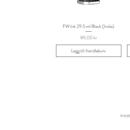
FW Ink 29.5 ml Black (India)
Hurtigvisning
Pris
89,00 kr
Legg til i handlekurv
krea