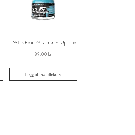
FW Ink Pearl 29.5 ml Sun-Up Blue
Hurtigvisning
Pris
89,00 kr
Legg til i handlekurv