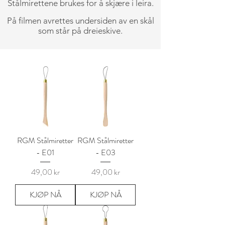
Stålmirettene brukes for å skjære i leira.
På filmen avrettes undersiden av en skål
som står på dreieskive.
RGM Stålmiretter
RGM Stålmiretter
- E01
- E03
Pris
Pris
49,00 kr
49,00 kr
KJØP NÅ
KJØP NÅ