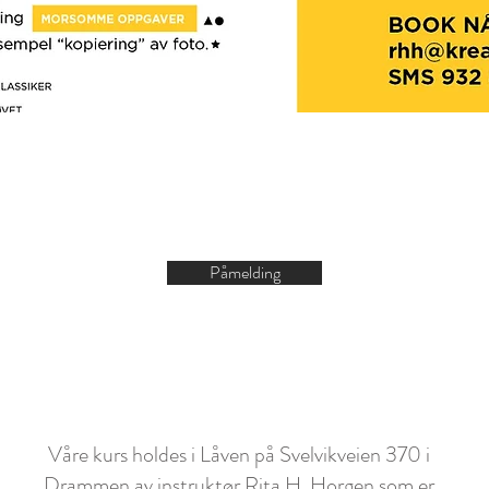
Påmelding
Våre kurs holdes i Låven på Svelvikveien 370 i
Drammen av instruktør Rita H. Horgen som er