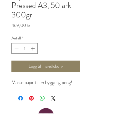
Pressed A3, 50 ark
300gr
Pris
469,00 kr
Antall
*
Legg til i handlekurv
Masse papir til en hyggelig peng!