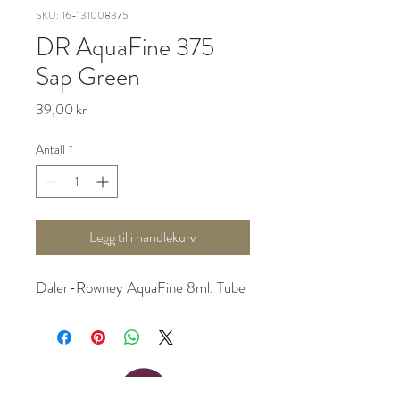
SKU: 16-131008375
DR AquaFine 375
Sap Green
Pris
39,00 kr
Antall
*
Legg til i handlekurv
Daler-Rowney AquaFine 8ml. Tube