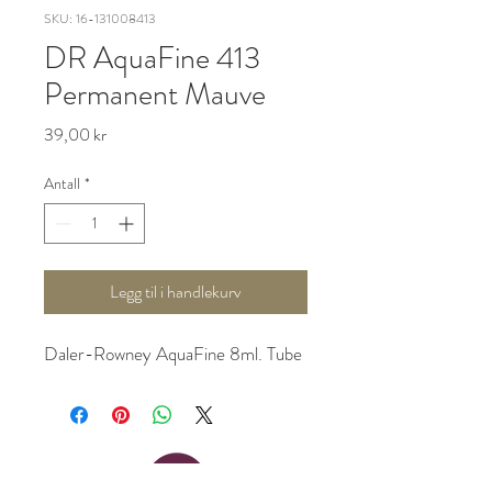
SKU: 16-131008413
DR AquaFine 413
Permanent Mauve
Pris
39,00 kr
Antall
*
Legg til i handlekurv
Daler-Rowney AquaFine 8ml. Tube