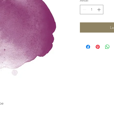
Antall
*
Le
be