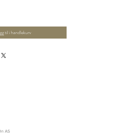
gg til i handlekurv
On AS