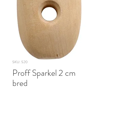
SKU: S20
Proff Sparkel 2 cm
bred
Pris
49,00 kr
Antall
*