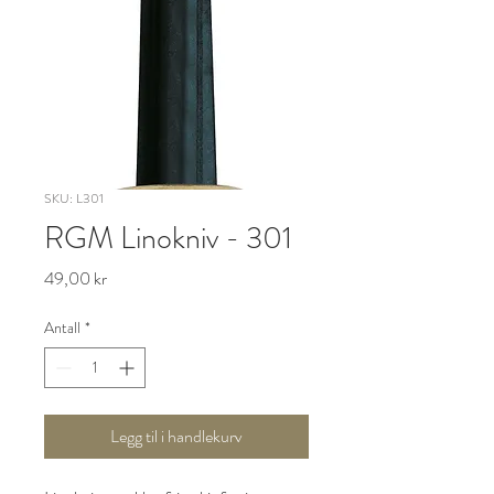
SKU: L301
RGM Linokniv - 301
Pris
49,00 kr
Antall
*
Legg til i handlekurv