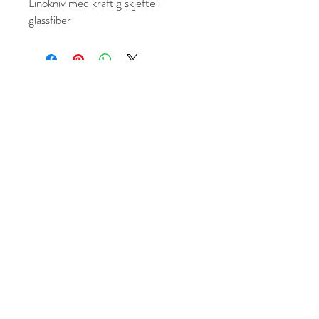
Linokniv med kraftig skjefte i 
glassfiber
kreativ.no
kreativ.no – Svelvikveien 370, 3037 Drammen –
32 83 25 00
© 2024 Lights:On AS