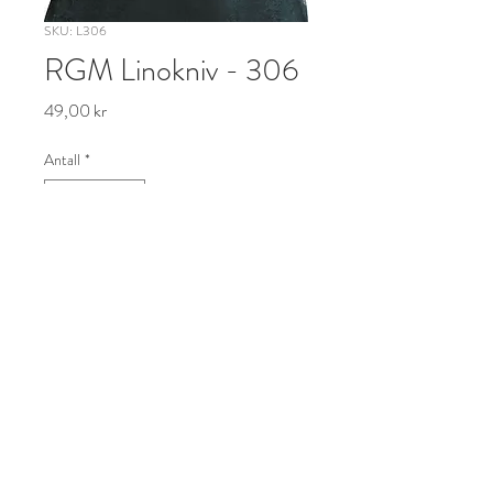
SKU: L306
RGM Linokniv - 306
Pris
49,00 kr
Antall
*
Legg til i handlekurv
Linokniv med kraftig skjefte i 
glassfiber