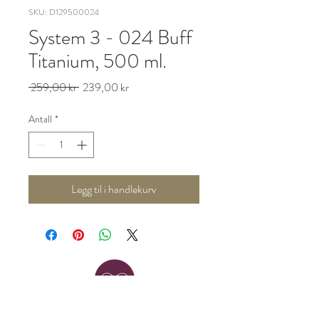
SKU: D129500024
System 3 - 024 Buff
Titanium, 500 ml.
Vanlig
Salgspris
 259,00 kr 
239,00 kr
pris
Antall
*
Legg til i handlekurv