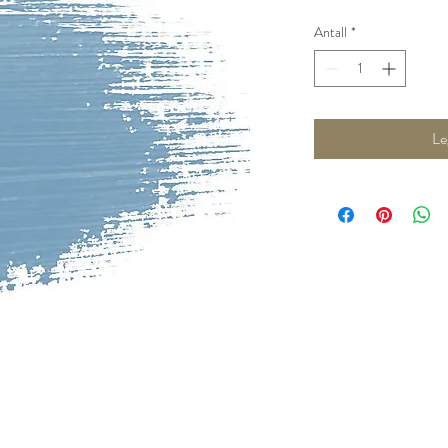
pris
Antall
*
Le