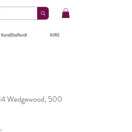
KunstElvaRundt
KURS
114 Wedgewood, 500
Salgspris
r