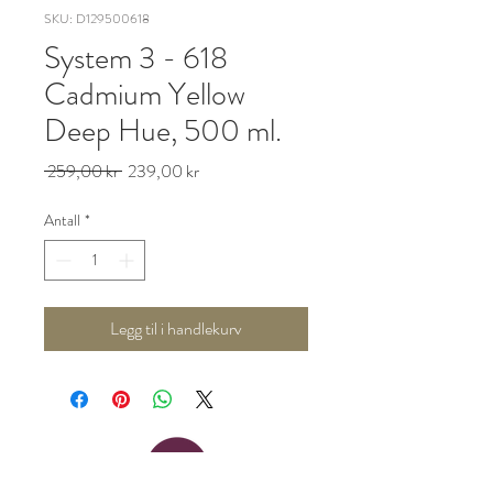
SKU: D129500618
System 3 - 618
Cadmium Yellow
Deep Hue, 500 ml.
Vanlig
Salgspris
 259,00 kr 
239,00 kr
pris
Antall
*
Legg til i handlekurv