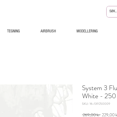
TEGNING
AIRBRUSH
MODELLERING
System 3 Flu
White - 250
SKU: 16-139250009
Vanlig
 269,00 kr 
229,00 k