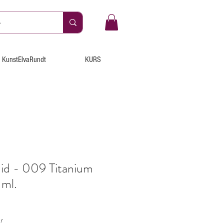
KunstElvaRundt
KURS
id - 009 Titanium
 ml.
Salgspris
r