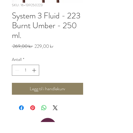
SKU: 16-139250223
System 3 Fluid - 223
Burnt Umber - 250
ml.
Vanlig
Salgspris
 269,00 kr 
229,00 kr
pris
Antall
*
Legg til i handlekurv